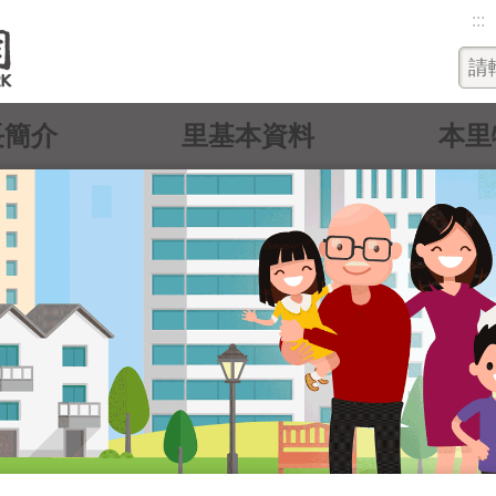
:::
長簡介
里基本資料
本里