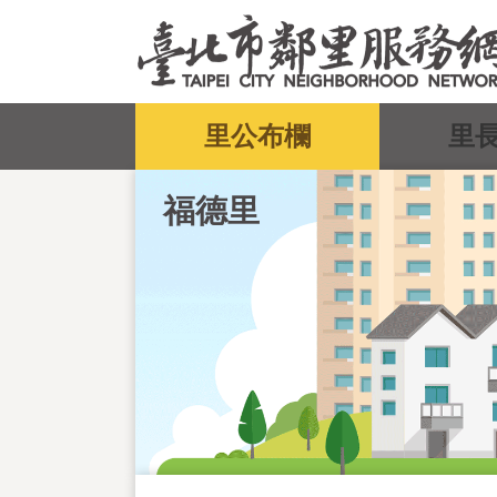
跳到主要內容區塊
:::
里公布欄
里
福德里