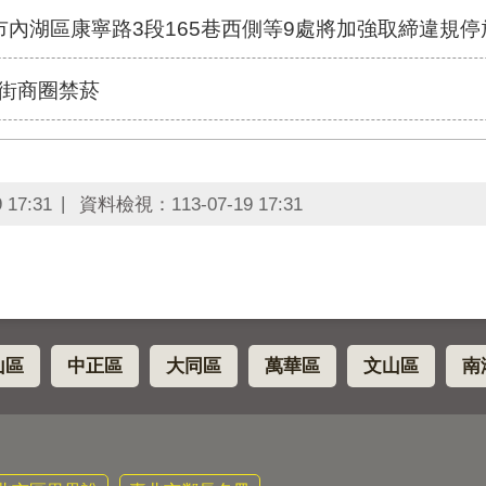
市內湖區康寧路3段165巷西側等9處將加強取締違規停放於人
化街商圈禁菸
 17:31
資料檢視：
113-07-19 17:31
山區
中正區
大同區
萬華區
文山區
南