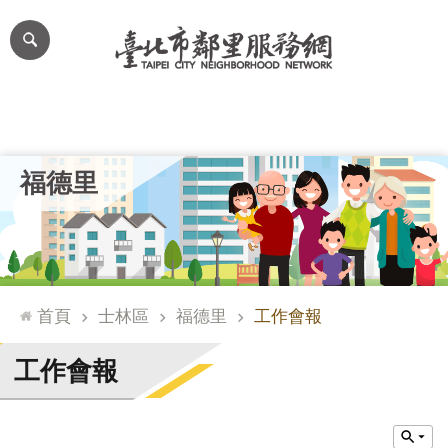
跳到主要內容區塊
進
階
搜
尋
里公布欄
里長簡介
里基本資料
本里特色
里活動花絮
網
福德里
站
導
覽
台
北
首頁
士林區
福德里
工作會報
通
臺
工作會報
北
市
政
府