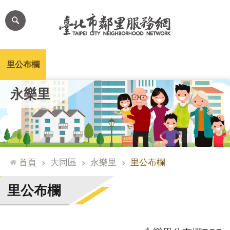
跳到主要內容區塊
進
階
搜
尋
里公布欄
里長簡介
里基本資料
本里特色
里活動花絮
網
永樂里
站
導
覽
台
北
首頁
大同區
永樂里
里公布欄
通
臺
里公布欄
北
市
政
府