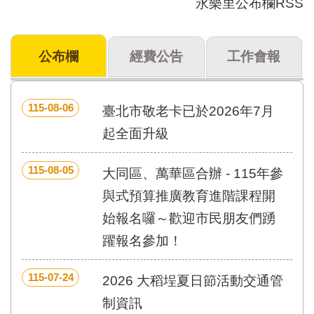
永樂里公布欄RSS
門
牌
公布欄
經費公告
工作會報
整
合
檢
索
115-08-06
臺北市敬老卡已於2026年7月
系
統
起全面升級
文
115-08-05
化
大同區、萬華區合辦 - 115年參
局
與式預算推廣教育進階課程開
文
化
始報名囉～歡迎市民朋友們踴
資
躍報名參加！
產
臺
115-07-24
2026 大稻埕夏日節活動交通管
北
市
制資訊