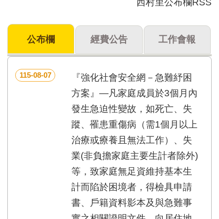
西村里公布欄RSS
門
牌
公布欄
經費公告
工作會報
整
合
檢
索
115-08-07
『強化社會安全網－急難紓困
系
統
方案』—凡家庭成員於3個月內
發生急迫性變故，如死亡、失
文
化
蹤、罹患重傷病（需1個月以上
局
治療或療養且無法工作）、失
文
化
業(非負擔家庭主要生計者除外)
資
等，致家庭無足資維持基本生
產
計而陷於困境者，得檢具申請
臺
北
書、戶籍資料影本及與急難事
市
實之相關證明文件，向居住地