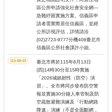
區
里
區公所申請強化社會安全網—
界
急難紓困實施方案。信義區申
說
請者需實際居住信義區，並經
臺
北
公所訪視評估，詳情請洽
市
(02)2723-9777分機408臺北市
鄰
長
信義區公所社會課許小姐。
名
冊
115-08-03
臺北市將於115年8月13日
(四)14時30分至15時實施
「2026城鎮韌性（防空）演
習」。全市將同步發布防空警
報並實施30分鐘人車管制及防
空疏散避難演練及「行動網路
降速」演練（不是全面斷網，