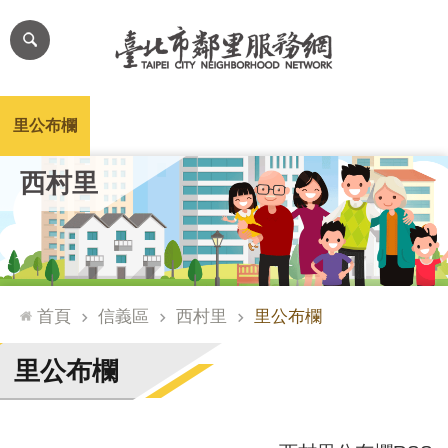
跳到主要內容區塊
進
階
搜
尋
里公布欄
里長簡介
里基本資料
本里特色
里活動花絮
網
西村里
站
導
覽
台
北
首頁
信義區
西村里
里公布欄
通
臺
里公布欄
北
市
政
府