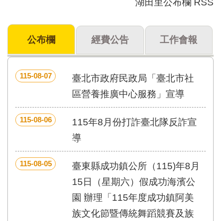
湖田里公布欄 RSS
門
牌
公布欄
經費公告
工作會報
整
合
檢
索
115-08-07
臺北市政府民政局「臺北市社
系
統
區營養推廣中心服務」宣導
文
115-08-06
化
115年8月份打詐臺北隊反詐宣
局
導
文
化
資
115-08-05
臺東縣成功鎮公所（115)年8月
產
15日（星期六）假成功海濱公
臺
園 辦理「115年度成功鎮阿美
北
市
族文化節暨傳統舞蹈競賽及族