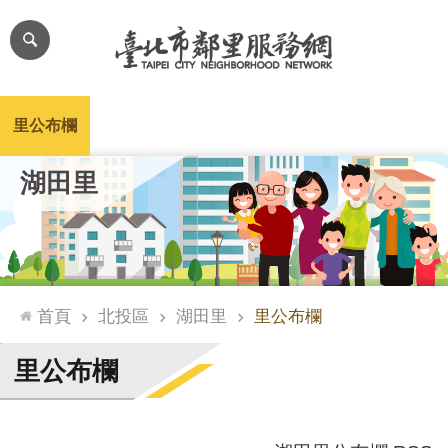
跳到主要內容區塊
進
階
搜
尋
里公布欄
里長簡介
里基本資料
本里特色
里活動花絮
網
湖田里
站
導
覽
台
北
首頁
北投區
湖田里
里公布欄
通
臺
里公布欄
北
市
政
府