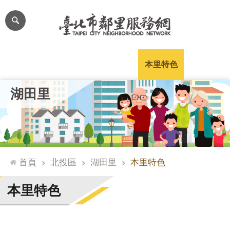
跳到主要內容區塊
進
階
搜
尋
里公布欄
里長簡介
里基本資料
本里特色
里活動花絮
網
湖田里
站
導
覽
台
北
首頁
北投區
湖田里
本里特色
通
臺
本里特色
北
市
政
府