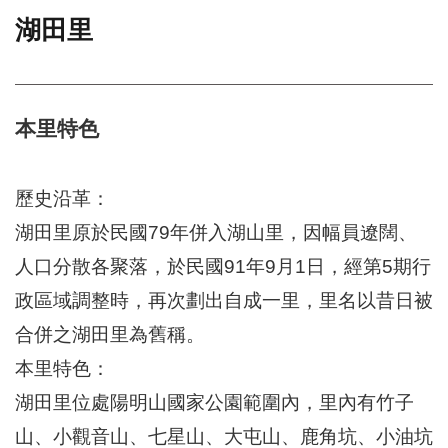
湖田里
門
牌
整
合
檢
本里特色
索
系
統
歷史沿革：
文
湖田里原於民國79年併入湖山里，因幅員遼闊、
化
人口分散各聚落，於民國91年9月1日，經第5期行
局
文
政區域調整時，再次劃出自成一里，里名以昔日被
化
資
合併之湖田里為舊稱。
產
本里特色：
臺
湖田里位處陽明山國家公園範圍內，里內有竹子
北
市
山、小觀音山、七星山、大屯山、鹿角坑、小油坑