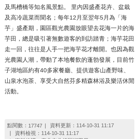
區
及馬槽橋等知名風景點。 里內因盛產花卉、盆栽
里
界
及高冷蔬菜而聞名；每年12月至翌年5月為「海
說
芋」盛產期，園區觀光農園放眼望去花海一片的海
臺
芋田，總是吸引著無數遊客的到訪踏青；海芋花田
北
市
走一回，往往是人手一把海芋花才離開。也因為觀
鄰
長
光農園人潮，帶動了本地餐飲的蓬勃發展，目前竹
名
子湖地區約有40多家餐廳、提供遊客山產野味、
冊
山泉水泡茶、享受大自然芬多精森林浴及樂活休閒
活動。
點閱數：
資料更新：114-10-31 11:17
17747
資料檢視：114-10-31 11:17