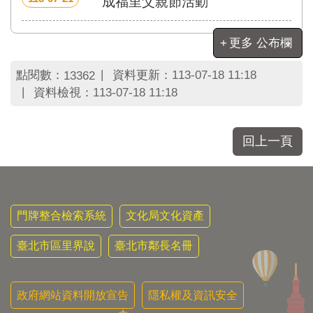
成福里父親節活動
區
里
界
更多 公布欄
說
臺
點閱數：
資料更新：
113-07-18 11:18
13362
北
資料檢視：
113-07-18 11:18
市
鄰
長
回上一頁
名
冊
門牌整合檢索系統
文化局文化資產
臺北市區里界說
臺北市鄰長名冊
政府網站資料開放宣告
隱私權及資訊安全