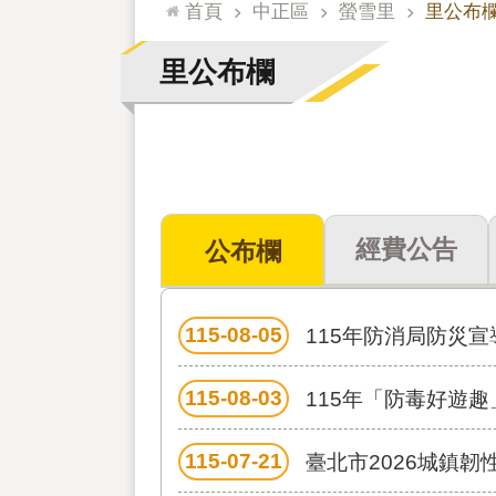
:::
首頁
中正區
螢雪里
里公布
里公布欄
經費公告
公布欄
115-08-05
115年防消局防災宣
115-08-03
115年「防毒好遊
115-07-21
臺北市2026城鎮韌性(防空