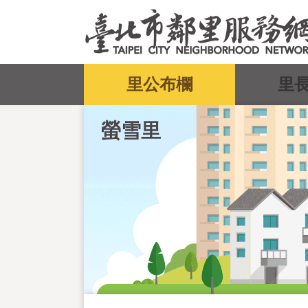
跳到主要內容區塊
:::
里公布欄
里
螢雪里