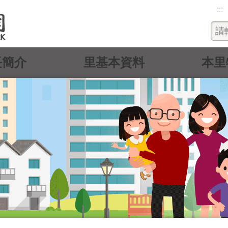
:::
長簡介
里基本資料
本里