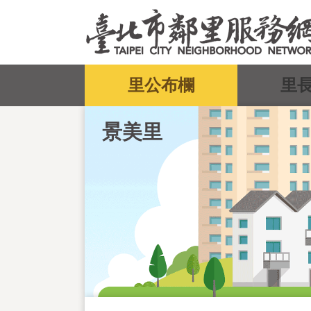
跳到主要內容區塊
:::
里公布欄
里
景美里