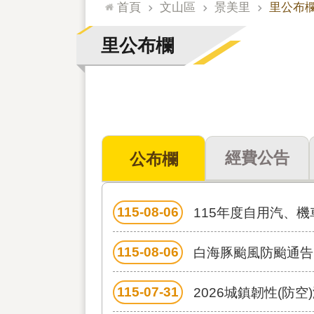
:::
首頁
文山區
景美里
里公布
里公布欄
經費公告
公布欄
115-08-06
115年度自用汽、
115-08-06
白海豚颱風防颱通告
115-07-31
2026城鎮韌性(