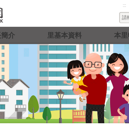
:::
長簡介
里基本資料
本里