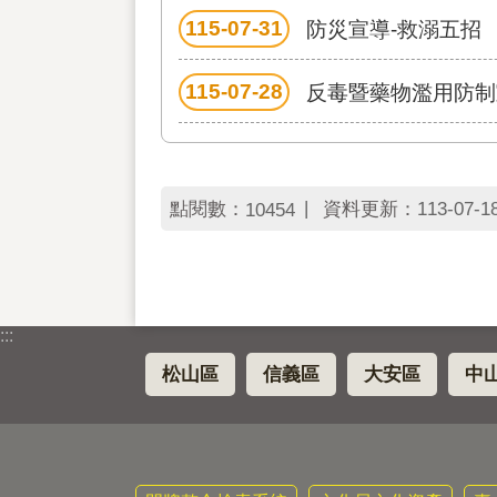
115-07-31
防災宣導-救溺五招
115-07-28
反毒暨藥物濫用防制
點閱數：
資料更新：
113-07-1
10454
:::
松山區
信義區
大安區
中