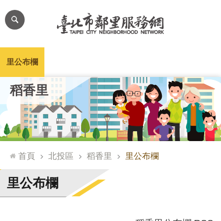
跳到主要內容區塊
進
階
搜
尋
里公布欄
里長簡介
里基本資料
本里特色
里活動花絮
網
稻香里
站
導
覽
台
北
首頁
北投區
稻香里
里公布欄
通
臺
里公布欄
北
市
政
府