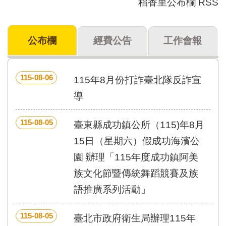
稻香里公布欄 RSS
門
牌
公布欄
經費公告
工作會報
整
合
檢
索
115-08-06
115年8月份打詐臺北隊反詐宣
系
統
導
文
115-08-05
化
臺東縣成功鎮公所（115)年8月
局
15日（星期六）假成功海濱公
文
化
園 辦理「115年度成功鎮阿美
資
族文化節暨傳統舞蹈競賽及族
產
語推廣系列活動」
臺
北
115-08-05
市
臺北市政府衛生局辦理115年