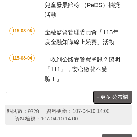
區
兒童發展篩檢 （PeDS）抽獎
里
界
活動
說
115-08-05
臺
金融監督管理委員會「115年
北
度金融知識線上競賽」活動
市
鄰
長
115-08-04
「收到公路養管費簡訊？認明
名
『111』，安心繳費不受
冊
騙！」
更多 公布欄
點閱數：
資料更新：
107-04-10 14:00
9329
資料檢視：
107-04-10 14:00