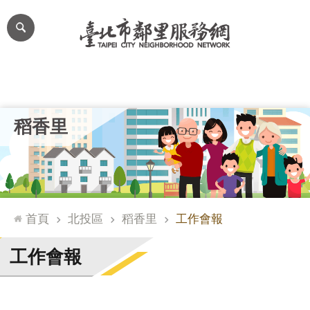
跳到主要內容區塊
進
階
搜
尋
里公布欄
里長簡介
里基本資料
本里特色
里活動花絮
網
稻香里
站
導
覽
台
北
首頁
北投區
稻香里
工作會報
通
臺
工作會報
北
市
政
府