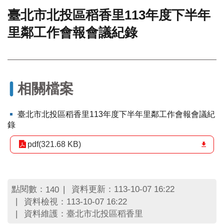
臺北市北投區稻香里113年度下半年
門
里鄰工作會報會議紀錄
牌
整
合
檢
索
系
相關檔案
統
文
臺北市北投區稻香里113年度下半年里鄰工作會報會議紀
化
錄
局
文
pdf(321.68 KB)
化
資
產
點閱數：
資料更新：113-10-07 16:22
140
臺
資料檢視：113-10-07 16:22
北
資料維護：臺北市北投區稻香里
市