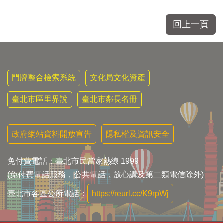
區
里
界
回上一頁
說
臺
北
市
門牌整合檢索系統
文化局文化資產
鄰
長
臺北市區里界說
臺北市鄰長名冊
名
冊
政府網站資料開放宣告
隱私權及資訊安全
免付費電話：臺北市民當家熱線 1999
(免付費電話服務，公共電話，放心講及第二類電信除外)
臺北市各區公所電話：
https://reurl.cc/K9rpWj