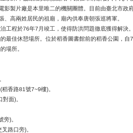
國電影製片廠是本里唯二的機關團體。目前由臺北市政
里張、高兩姓居民的祖廟，廟內供奉唐朝張巡將軍。
治工程於76年7月竣工，使得防洪問題徹底獲得解決
的最佳休憩場所。位於稻香圖書館前的稻香公園，自7
動的場所。
。
香路81號7~9樓)。
口對面)。
。
號旁)。
交叉路口旁)。