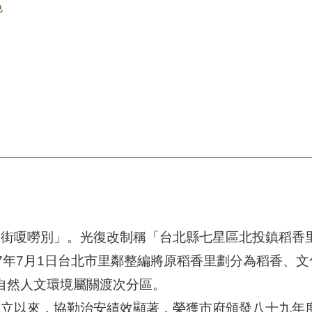
色
街嗄嘮別」。光復改制稱「台北縣七星區北投鎮稻香里」
7年7月1日台北市里鄰整編將原稻香里劃分為稻香、文
。自然人文環境屬關渡次分區。
成立以來，協勤治安績效顯著，榮獲市府頒發八十九年