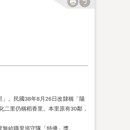
。民國38年8月26日改隸稱「陽
化二里仍稱稻香里。本里原有30鄰，
度無給職里巡守隊「特優」獎。