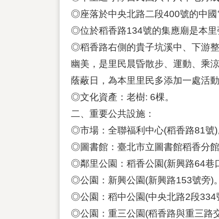
◎座落於中央北路二段400號的中
◎位於稻香路134號的集應廟是本
◎稻香路右側的貴子坑溪中、下游整
幽美，是里民晨昏散步、運動、乘涼
蔭蔽日，為本里里民多添加一處活
◎文化資產：老樹: 6棵。
二、重要公共設施：
◎市場：全聯福利中心(稻香路81號)
◎圖書館：臺北市立圖書館稻香分館(稻
◎鄰里公園：稻香公園(新興路64巷
◎公園：新興公園(新興路153號旁)
◎公園：稻中公園(中央北路2段334
◎公園：重三公園(稻香路與重三路