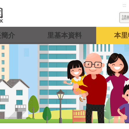
:::
長簡介
里基本資料
本里