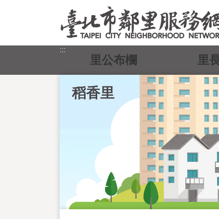
跳到主要內容區塊
:::
里公布欄
里
稻香里