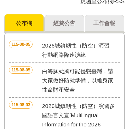
虎嘯里公布欄RSS
門
牌
公布欄
經費公告
工作會報
整
合
檢
索
115-08-05
2026城鎮韌性（防空）演習—
系
統
行動網路降速演練
文
115-08-05
化
白海豚颱風可能侵襲臺灣，請
局
大家做好防颱準備，以維身家
文
化
性命財產安全
資
產
115-08-03
2026城鎮韌性（防空）演習多
臺
國語言文宣[Multilingual
北
市
Information for the 2026