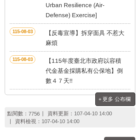
區
Urban Resilience (Air-
里
界
Defense) Exercise]
說
115-08-03
臺
【反毒宣導】拆穿面具 不惹大
北
麻煩
市
鄰
長
115-08-03
【115年度臺北市政府以容積
名
代金基金採購私有公保地】倒
冊
數４７天!!
更多 公布欄
點閱數：
資料更新：
107-04-10 14:00
7756
資料檢視：
107-04-10 14:00