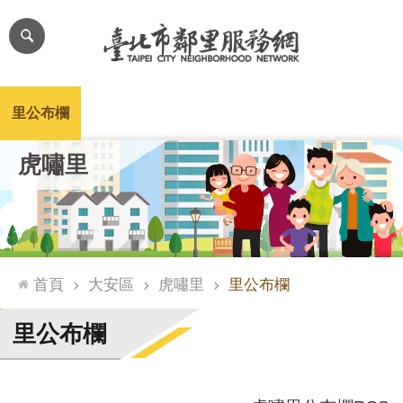
跳到主要內容區塊
進
階
搜
尋
里公布欄
里長簡介
里基本資料
本里特色
里活動花絮
網
虎嘯里
站
導
覽
台
北
首頁
大安區
虎嘯里
里公布欄
通
臺
里公布欄
北
市
政
府