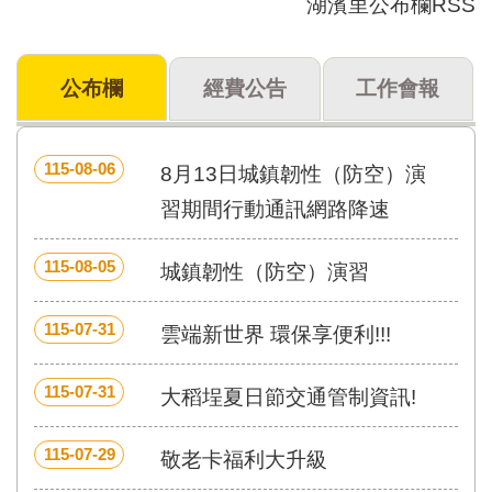
湖濱里公布欄RSS
門
牌
公布欄
經費公告
工作會報
整
合
檢
索
115-08-06
8月13日城鎮韌性（防空）演
系
統
習期間行動通訊網路降速
文
115-08-05
化
城鎮韌性（防空）演習
局
文
115-07-31
雲端新世界 環保享便利!!!
化
資
產
115-07-31
大稻埕夏日節交通管制資訊!
臺
北
115-07-29
敬老卡福利大升級
市