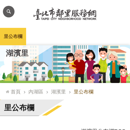
跳到主要內容區塊
進
階
搜
尋
里公布欄
里長簡介
里基本資料
本里特色
里活動花絮
網
湖濱里
站
導
覽
台
北
首頁
內湖區
湖濱里
里公布欄
通
臺
里公布欄
北
市
政
府