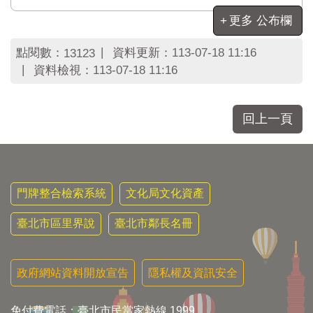
區
里
更多 公布欄
界
說
點閱數：
資料更新：
113-07-18 11:16
13123
資料檢視：
113-07-18 11:16
臺
北
市
鄰
回上一頁
長
名
冊
門牌整合檢索系統
文化局文化資產
臺北市區里界說
臺北市鄰長名冊
政府網站資料開放宣告
隱私權及資訊安全
免付費電話：臺北市民當家熱線 1999