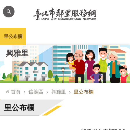
跳到主要內容區塊
進
階
搜
尋
里公布欄
里長簡介
里基本資料
本里特色
里活動花絮
網
興雅里
站
導
覽
台
北
首頁
信義區
興雅里
里公布欄
通
臺
里公布欄
北
市
政
府