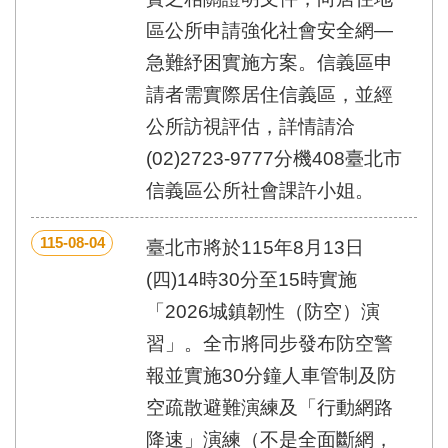
區
里
區公所申請強化社會安全網—
界
急難紓困實施方案。信義區申
說
請者需實際居住信義區，並經
臺
北
公所訪視評估，詳情請洽
市
(02)2723-9777分機408臺北市
鄰
長
信義區公所社會課許小姐。
名
冊
115-08-04
臺北市將於115年8月13日
(四)14時30分至15時實施
「2026城鎮韌性（防空）演
習」。全市將同步發布防空警
報並實施30分鐘人車管制及防
空疏散避難演練及「行動網路
降速」演練（不是全面斷網，