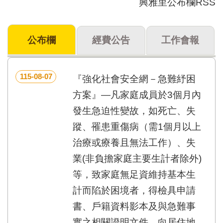
興雅里公布欄RSS
門
牌
公布欄
經費公告
工作會報
整
合
檢
索
115-08-07
『強化社會安全網－急難紓困
系
統
方案』—凡家庭成員於3個月內
發生急迫性變故，如死亡、失
文
化
蹤、罹患重傷病（需1個月以上
局
治療或療養且無法工作）、失
文
化
業(非負擔家庭主要生計者除外)
資
等，致家庭無足資維持基本生
產
計而陷於困境者，得檢具申請
臺
北
書、戶籍資料影本及與急難事
市
實之相關證明文件，向居住地