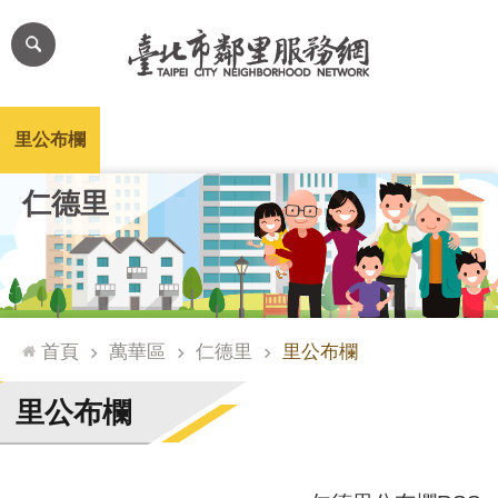
跳到主要內容區塊
進
階
搜
尋
里公布欄
里長簡介
里基本資料
本里特色
里活動花絮
網
仁德里
站
導
覽
台
北
首頁
萬華區
仁德里
里公布欄
通
臺
里公布欄
北
市
政
府