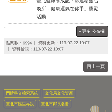
臺北健康養成記「命運精靈召
區
里
喚所．健康運氣在你手」獎勵
界
活動
說
臺
更多 公布欄
北
市
鄰
點閱數：
資料更新：
113-07-22 10:07
6994
長
資料檢視：
113-07-22 10:07
名
冊
回上一頁
門牌整合檢索系統
文化局文化資產
臺北市區里界說
臺北市鄰長名冊