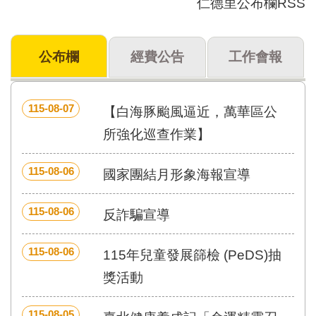
仁德里公布欄RSS
門
牌
公布欄
經費公告
工作會報
整
合
檢
索
115-08-07
【白海豚颱風逼近，萬華區公
系
統
所強化巡查作業】
文
115-08-06
化
國家團結月形象海報宣導
局
文
115-08-06
反詐騙宣導
化
資
產
115-08-06
115年兒童發展篩檢 (PeDS)抽
臺
獎活動
北
市
115-08-05