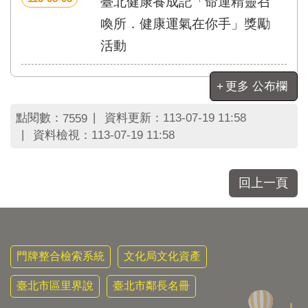
臺北健康養成記「命運精靈召
區
里
喚所．健康運氣在你手」獎勵
界
活動
說
臺
更多 公布欄
北
市
鄰
點閱數：
資料更新：
113-07-19 11:58
7559
長
資料檢視：
113-07-19 11:58
名
冊
回上一頁
門牌整合檢索系統
文化局文化資產
臺北市區里界說
臺北市鄰長名冊