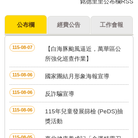
銘德里里公布欄RSS
門
牌
公布欄
經費公告
工作會報
整
合
檢
索
115-08-07
【白海豚颱風逼近，萬華區公
系
統
所強化巡查作業】
文
115-08-06
化
國家團結月形象海報宣導
局
文
115-08-06
反詐騙宣導
化
資
產
115-08-06
115年兒童發展篩檢 (PeDS)抽
臺
獎活動
北
市
115-08-05