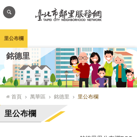
跳到主要內容區塊
進
階
搜
尋
里公布欄
里長簡介
里基本資料
本里特色
里活動花絮
網
銘德里
站
導
覽
台
北
首頁
萬華區
銘德里
里公布欄
通
臺
里公布欄
北
市
政
府