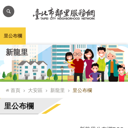
跳到主要內容區塊
進
階
搜
尋
里公布欄
里長簡介
里基本資料
本里特色
里活動花絮
網
新龍里
站
導
覽
台
北
首頁
大安區
新龍里
里公布欄
通
臺
里公布欄
北
市
政
府