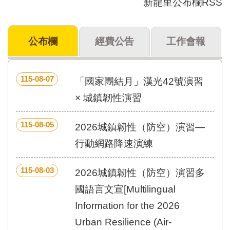
新龍里公布欄RSS
門
牌
公布欄
經費公告
工作會報
整
合
檢
索
115-08-07
「國家團結月」漢光42號演習
系
統
× 城鎮韌性演習
文
115-08-05
化
2026城鎮韌性（防空）演習—
局
行動網路降速演練
文
化
資
115-08-03
2026城鎮韌性（防空）演習多
產
國語言文宣[Multilingual
臺
Information for the 2026
北
市
Urban Resilience (Air-