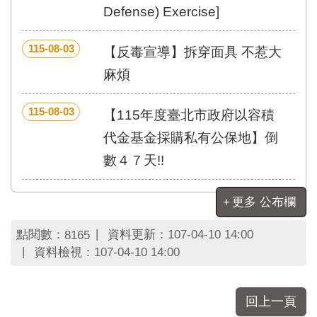
區
Defense) Exercise]
里
界
說
115-08-03
【反毒宣導】拆穿面具 不惹大
臺
麻煩
北
市
115-08-03
【115年度臺北市政府以容積
鄰
長
代金基金採購私有公保地】倒
名
數４７天!!
冊
更多 公布欄
點閱數：
資料更新：
107-04-10 14:00
8165
資料檢視：
107-04-10 14:00
回上一頁