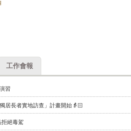
欄
工作會報
)演習
擴大獨居長者實地訪查」計畫開始👵🏻
品拒絕毒駕