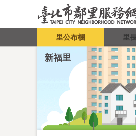
跳到主要內容區塊
:::
里公布欄
里
新福里