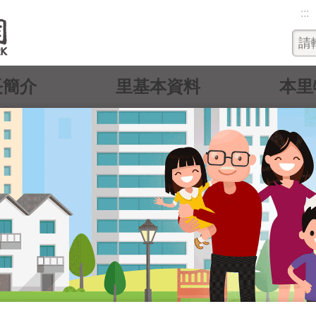
:::
長簡介
里基本資料
本里