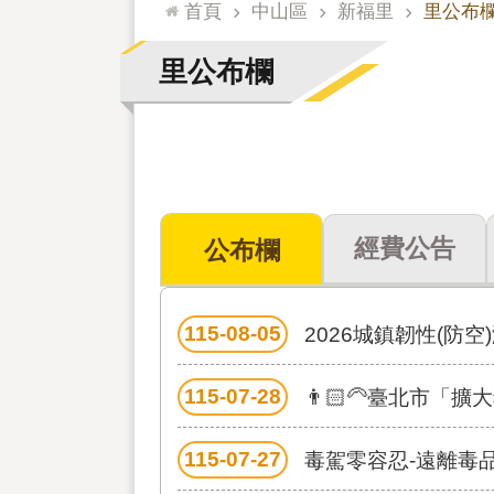
:::
首頁
中山區
新福里
里公布
里公布欄
經費公告
公布欄
115-08-05
2026城鎮韌性(防空
115-07-28
👨🏻‍🦳臺北市「
115-07-27
毒駕零容忍-遠離毒