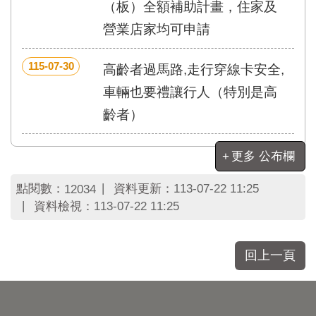
區
（板）全額補助計畫，住家及
里
營業店家均可申請
界
說
115-07-30
高齡者過馬路,走行穿線卡安全,
臺
北
車輛也要禮讓行人（特別是高
市
齡者）
鄰
長
名
更多 公布欄
冊
點閱數：
資料更新：
113-07-22 11:25
12034
資料檢視：
113-07-22 11:25
回上一頁