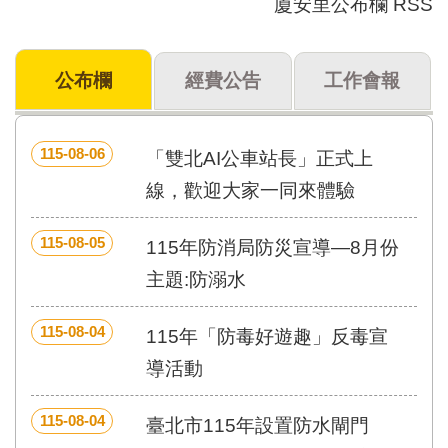
廈安里公布欄 RSS
門
牌
公布欄
經費公告
工作會報
整
合
檢
索
115-08-06
「雙北AI公車站長」正式上
系
統
線，歡迎大家一同來體驗
文
115-08-05
化
115年防消局防災宣導—8月份
局
主題:防溺水
文
化
資
115-08-04
115年「防毒好遊趣」反毒宣
產
導活動
臺
北
115-08-04
臺北市115年設置防水閘門
市