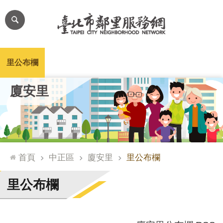
跳到主要內容區塊
進
階
搜
尋
里公布欄
里長簡介
里基本資料
本里特色
里活動花絮
網
廈安里
站
導
覽
台
北
首頁
中正區
廈安里
里公布欄
通
臺
里公布欄
北
市
政
府