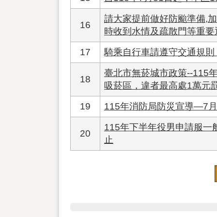
請大家提前做好防颱準備,加
16
時收到水情及疏散門等重要
17
騎乘自行車請遵守交通規則
臺北市無菸城市政策--11
18
吸菸區，違者最高處1萬元
19
115年消防局防災宣導—7
115年下半年役男申請服一般
20
止