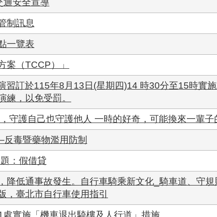
交通安全宣導
管制訊息
點一覽表
案（TCCP）」
演習訂於115年8月13日(星期四)14 時30分至15時
演練，以免受罰。
彈，守護自己也守護他人 一時的好奇，可能換來一輩子
導—反毒暨藥物濫用防制
主題：假借貸
，降低通事故發生。自行車騎乘新文化_騎車道、守規
版，臺北市自行車使用指引
區11處實施「機車退出騎樓及人行道」措施