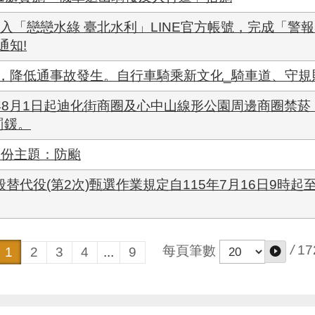
入「戀戀水綠 臺北水利」LINE官方帳號，完成「警
通知!
，降低通事故發生。自行車騎乘新文化_騎車道、守規
5年8月1日起迪化街商圈及心中山線形公園周邊商圈禁
罰鍰。
月份主題：防颱
替代役(第2次)甄選作業規定自115年7月16日9時起至1
/
17
每頁筆數
1
2
3
4
...
9