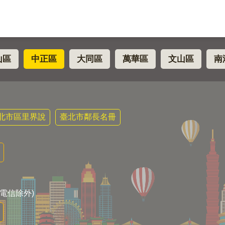
山區
中正區
大同區
萬華區
文山區
南
北市區里界說
臺北市鄰長名冊
電信除外)