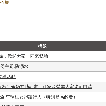
公布欄
標題
上線，歡迎大家一同來體驗
月份主題:防溺水
宣導活動
門（板）全額補助計畫，住家及營業店家均可申請
安全,車輛也要禮讓行人（特別是高齡者）