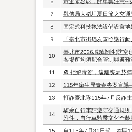
6
毒駕零容忍，開車藥注意--
7
觀傳局大稻埕夏日節之交通
8
固定式科技執法設備設置地
9
「臺北市街貓友善照護行動方
臺北市2026城鎮韌性(防空)
10
各場所均須配合管制與避難
11
🚫 拒絕毒駕，遠離喪屍菸
12
115年衛生局青春專案宣
13
打詐臺北隊115年7月反詐
騎乘自行車請遵守交通規則
14
附件，自行車騎乘文化全齡
15
自115年7月31日起，本