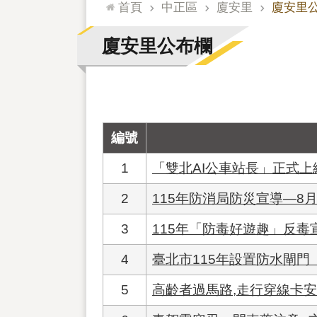
:::
首頁
中正區
廈安里
廈安里
廈安里公布欄
編號
1
「雙北AI公車站長」正式
2
115年防消局防災宣導—8
3
115年「防毒好遊趣」反毒
4
臺北市115年設置防水閘
5
高齡者過馬路,走行穿線卡