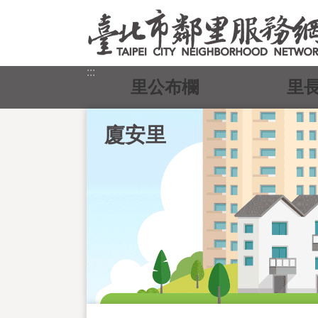
跳到主要內容區塊
:::
里公布欄
里
廈安里