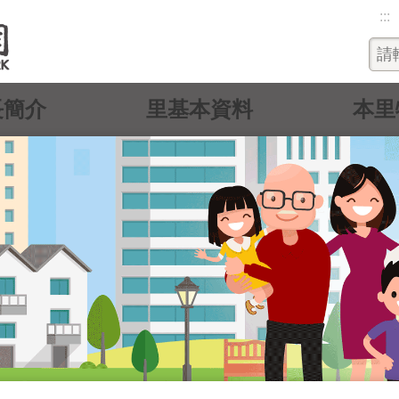
:::
長簡介
里基本資料
本里