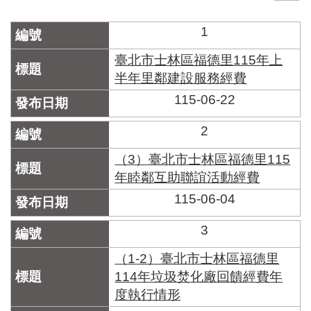
門
1
牌
整
臺北市士林區福德里115年上
合
半年里鄰建設服務經費
檢
115-06-22
索
系
統
2
文
（3）臺北市士林區福德里115
化
年睦鄰互助聯誼活動經費
局
115-06-04
文
化
資
3
產
（1-2）臺北市士林區福德里
臺
114年垃圾焚化廠回饋經費年
北
度執行情形
市