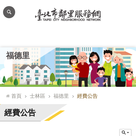
跳到主要內容區塊
進
階
搜
尋
里公布欄
里長簡介
里基本資料
本里特色
里活動花絮
網
福德里
站
導
覽
台
北
首頁
士林區
福德里
經費公告
通
臺
經費公告
北
市
政
府