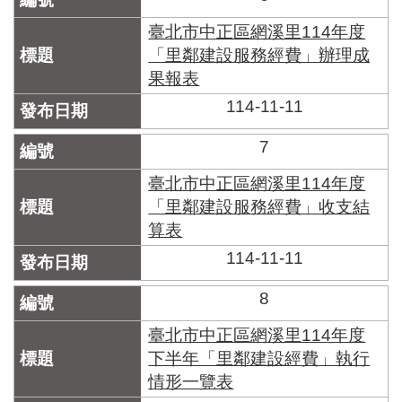
臺北市中正區網溪里114年度
「里鄰建設服務經費」辦理成
果報表
114-11-11
7
臺北市中正區網溪里114年度
「里鄰建設服務經費」收支結
算表
114-11-11
8
臺北市中正區網溪里114年度
下半年「里鄰建設經費」執行
情形一覽表