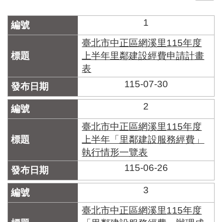
門
1
牌
整
臺北市中正區網溪里115年度
合
上半年里鄰建設經費申請計畫
檢
表
索
系
115-07-30
統
2
文
化
臺北市中正區網溪里115年度
局
上半年「里鄰建設服務經費」
文
執行情形一覽表
化
資
115-06-26
產
3
臺
北
臺北市中正區網溪里115年度
市