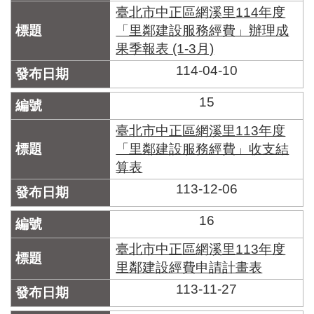
臺北市中正區網溪里114年度
「里鄰建設服務經費」辦理成
果季報表 (1-3月)
114-04-10
15
臺北市中正區網溪里113年度
「里鄰建設服務經費」收支結
算表
113-12-06
16
臺北市中正區網溪里113年度
里鄰建設經費申請計畫表
113-11-27