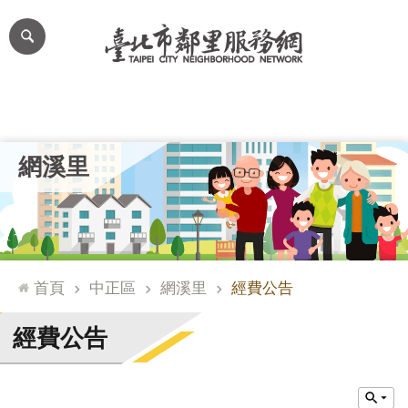
跳到主要內容區塊
進
階
搜
尋
里公布欄
里長簡介
里基本資料
本里特色
里活動花絮
網
網溪里
站
導
覽
台
北
首頁
中正區
網溪里
經費公告
通
臺
經費公告
北
市
政
府