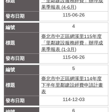
「里鄰建設服務經費」辦理成
區
里
果季報表 (4-6月)
界
115-06-26
說
4
臺
北
臺北市中正區網溪里115年度
市
鄰
「里鄰建設服務經費」辦理成
長
果季報表 (1-3月)
名
115-06-26
冊
5
臺北市中正區網溪里114年度
下半年里鄰建設經費申請計畫
表
114-12-03
6