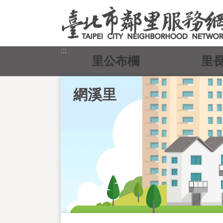
跳到主要內容區塊
:::
里公布欄
里
網溪里