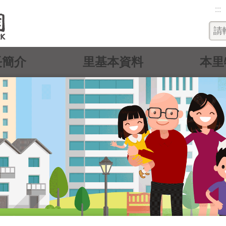
:::
長簡介
里基本資料
本里