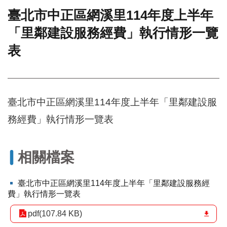
臺北市中正區網溪里114年度上半年
門
「里鄰建設服務經費」執行情形一覽
牌
整
表
合
檢
索
系
統
臺北市中正區網溪里114年度上半年「里鄰建設服
文
務經費」執行情形一覽表
化
局
文
相關檔案
化
資
產
臺北市中正區網溪里114年度上半年「里鄰建設服務經
費」執行情形一覽表
臺
北
pdf(107.84 KB)
市