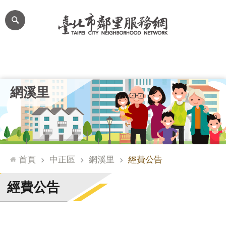
跳到主要內容區塊
進
階
搜
尋
里公布欄
里長簡介
里基本資料
本里特色
里活動花絮
網
網溪里
站
導
覽
台
北
首頁
中正區
網溪里
經費公告
通
臺
經費公告
北
市
政
府