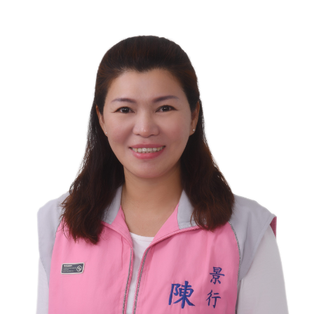
門
牌
整
合
檢
索
系
統
文
化
局
文
化
資
產
臺
北
市