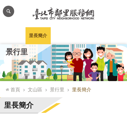
跳到主要內容區塊
進
階
搜
尋
里公布欄
里長簡介
里基本資料
本里特色
里活動花絮
網
景行里
站
導
覽
台
北
首頁
文山區
景行里
里長簡介
通
臺
里長簡介
北
市
政
府