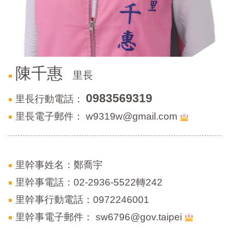
區
里
界
說
臺
北
陳千惠
里長
市
鄰
長
0983569319
里長行動電話：
名
里長電子郵件：
w9319w@gmail.com
冊
里幹事姓名：鄭喬宇
里幹事電話：02-2936-5522轉242
里幹事行動電話：0972246001
里幹事電子郵件：
sw6796@gov.taipei