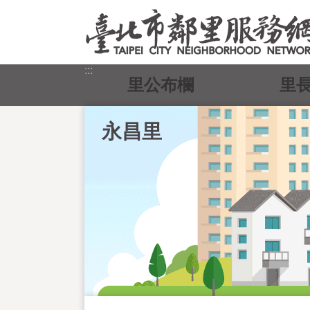
跳到主要內容區塊
:::
里公布欄
里
永昌里