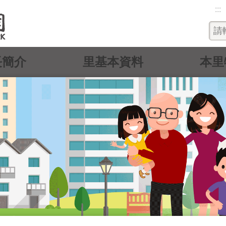
:::
長簡介
里基本資料
本里