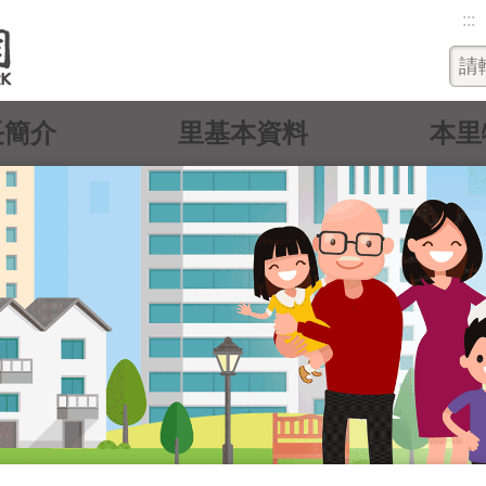
:::
長簡介
里基本資料
本里