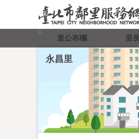
跳到主要內容區塊
:::
里公布欄
里
永昌里