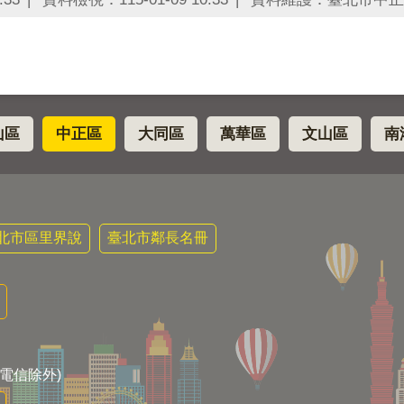
山區
中正區
大同區
萬華區
文山區
南
北市區里界說
臺北市鄰長名冊
電信除外)