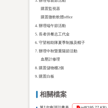
3. 辦理母親節活動
購置監視器
購置微軟軟體office
4. 辦理端午節活動
5. 長者供餐志工代金
6. 守望相助隊夏季制服及帽子
7. 辦理中秋暨重陽節活動
血壓計修理
8. 購置儲物櫃2個
9. 購置白板
相關檔案
第1次申請計畫表
pdf(195.77 KB)