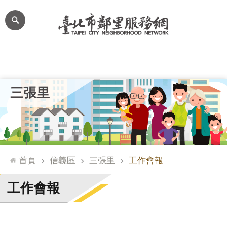
跳到主要內容區塊
進
階
搜
尋
里公布欄
里長簡介
里基本資料
本里特色
里活動花絮
網
三張里
站
導
覽
台
北
首頁
信義區
三張里
工作會報
通
臺
工作會報
北
市
政
府