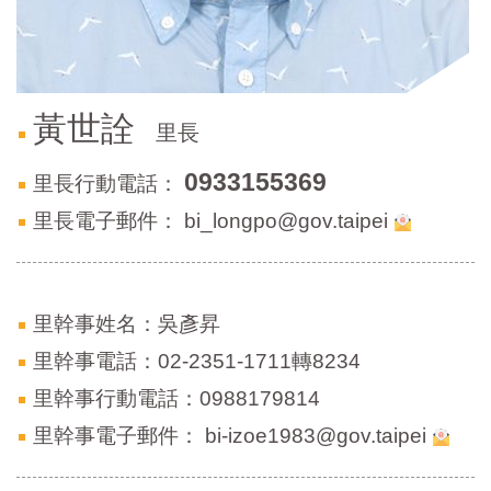
區
里
界
說
臺
黃世詮
里長
北
市
0933155369
里長行動電話：
鄰
長
里長電子郵件：
bi_longpo@gov.taipei
名
冊
里幹事姓名：吳彥昇
里幹事電話：02-2351-1711轉8234
里幹事行動電話：0988179814
里幹事電子郵件：
bi-izoe1983@gov.taipei