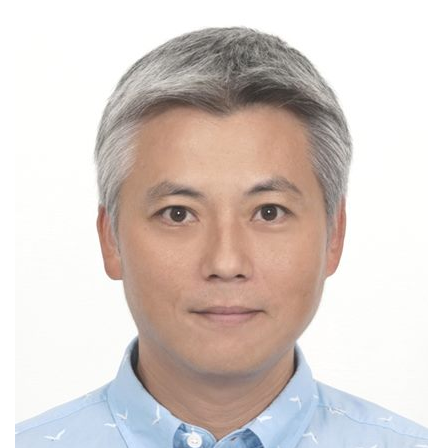
門
牌
整
合
檢
索
系
統
文
化
局
文
化
資
產
臺
北
市