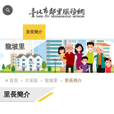
跳到主要內容區塊
進
階
搜
尋
里公布欄
里長簡介
里基本資料
本里特色
里活動花絮
網
龍坡里
站
導
覽
台
北
首頁
大安區
龍坡里
里長簡介
通
臺
里長簡介
北
市
政
府