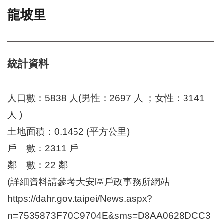
龍坡里
門
牌
整
合
檢
統計資料
索
系
統
人口數：5838 人(男性：2697 人 ；女性：3141
文
人 )
化
土地面積：0.1452 (平方公里)
局
文
戶 數：2311 戶
化
資
鄰 數：22 鄰
產
(詳細資料請參考大安區戶政事務所網站
臺
https://dahr.gov.taipei/News.aspx?
北
市
n=7535873F70C9704E&sms=D8AA0628DCC3