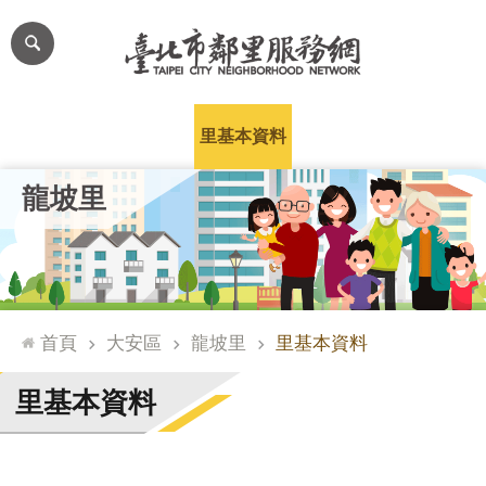
跳到主要內容區塊
進
階
搜
尋
里公布欄
里長簡介
里基本資料
本里特色
里活動花絮
網
龍坡里
站
導
覽
台
北
首頁
大安區
龍坡里
里基本資料
通
臺
里基本資料
北
市
政
府