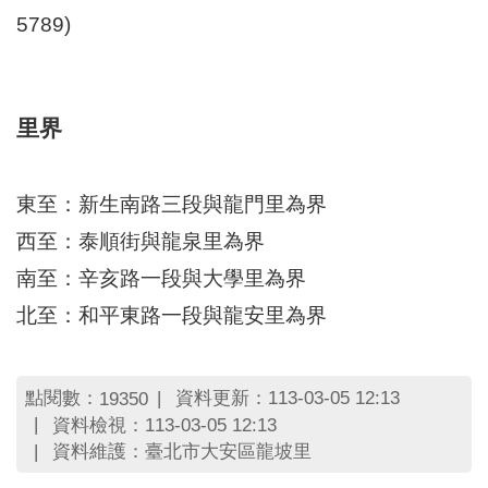
區
5789)
里
界
說
臺
里界
北
市
鄰
東至：新生南路三段與龍門里為界
長
名
西至：泰順街與龍泉里為界
冊
南至：辛亥路一段與大學里為界
北至：和平東路一段與龍安里為界
點閱數：
資料更新：113-03-05 12:13
19350
資料檢視：113-03-05 12:13
資料維護：臺北市大安區龍坡里