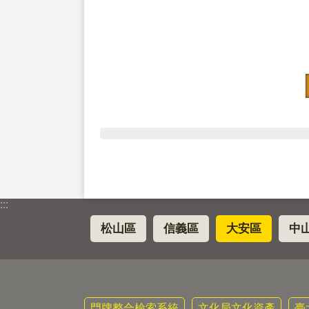
:::
松山區
信義區
大安區
中
門牌整合檢索系統
文化局文化資產
臺