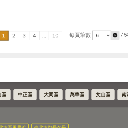
/
5
每頁筆數
1
2
3
4
...
10
山區
中正區
大同區
萬華區
文山區
南
北市區里界說
臺北市鄰長名冊