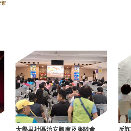
花絮
大學里社區治安觀摩及座談會
反詐