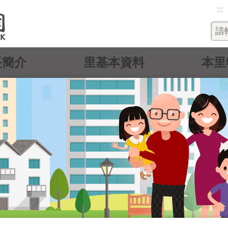
:::
長簡介
里基本資料
本里