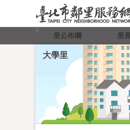
跳到主要內容區塊
:::
里公布欄
里
大學里