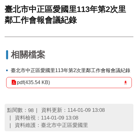
臺北市中正區愛國里113年第2次里
門
鄰工作會報會議紀錄
牌
整
合
檢
索
系
相關檔案
統
文
臺北市中正區愛國里113年第2次里鄰工作會報會議紀錄
化
局
pdf(435.54 KB)
文
化
資
產
點閱數：
資料更新：114-01-09 13:08
98
資料檢視：114-01-09 13:08
臺
資料維護：臺北市中正區愛國里
北
市