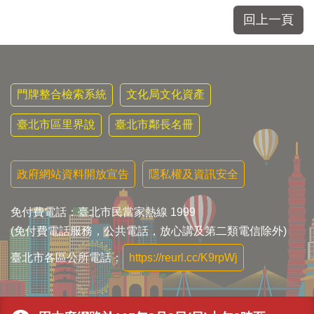
區
里
回上一頁
界
說
臺
北
門牌整合檢索系統
文化局文化資產
市
鄰
臺北市區里界說
臺北市鄰長名冊
長
名
冊
政府網站資料開放宣告
隱私權及資訊安全
免付費電話：臺北市民當家熱線 1999
(免付費電話服務，公共電話，放心講及第二類電信除外)
臺北市各區公所電話：
https://reurl.cc/K9rpWj