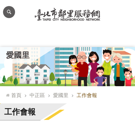
跳到主要內容區塊
進
階
搜
尋
里公布欄
里長簡介
里基本資料
本里特色
里活動花絮
網
愛國里
站
導
覽
台
北
首頁
中正區
愛國里
工作會報
通
臺
工作會報
北
市
政
府