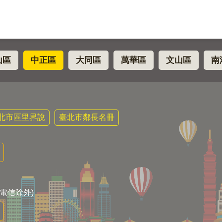
山區
中正區
大同區
萬華區
文山區
南
北市區里界說
臺北市鄰長名冊
電信除外)