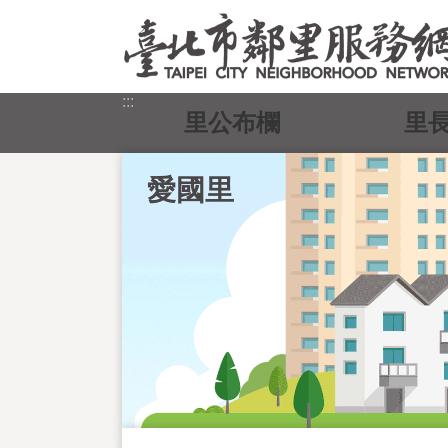
跳到主要內容區塊
:::
里公布欄
里
愛國里