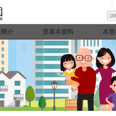
:::
長簡介
里基本資料
本里