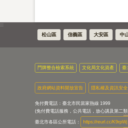
:::
松山區
信義區
大安區
中
門牌整合檢索系統
文化局文化資產
臺
政府網站資料開放宣告
隱私權及資訊安全
免付費電話：臺北市民當家熱線 1999
(免付費電話服務，公共電話，放心講及第二類
臺北市各區公所電話：
https://reurl.cc/K9rpWj