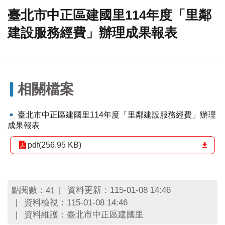
臺北市中正區建國里114年度「里鄰
門
建設服務經費」辦理成果報表
牌
整
合
檢
索
系
相關檔案
統
文
臺北市中正區建國里114年度「里鄰建設服務經費」辦理
化
成果報表
局
文
pdf(256.95 KB)
化
資
產
點閱數：
資料更新：115-01-08 14:46
41
臺
資料檢視：115-01-08 14:46
北
資料維護：臺北市中正區建國里
市