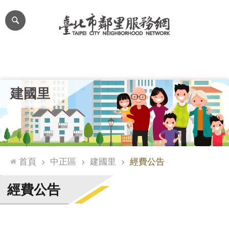
跳到主要內容區塊
進
階
搜
尋
里公布欄
里長簡介
里基本資料
本里特色
里活動花絮
網
建國里
站
導
覽
台
北
首頁
中正區
建國里
經費公告
通
臺
經費公告
北
市
政
府