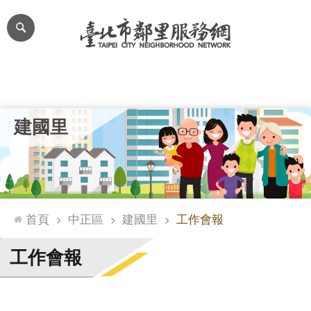
跳到主要內容區塊
進
階
搜
尋
里公布欄
里長簡介
里基本資料
本里特色
里活動花絮
網
建國里
站
導
覽
台
北
首頁
中正區
建國里
工作會報
通
臺
工作會報
北
市
政
府