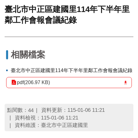
臺北市中正區建國里114年下半年里
門
鄰工作會報會議紀錄
牌
整
合
檢
索
系
相關檔案
統
文
臺北市中正區建國里114年下半年里鄰工作會報會議紀錄
化
局
pdf(206.97 KB)
文
化
資
產
點閱數：
資料更新：115-01-06 11:21
44
資料檢視：115-01-06 11:21
臺
資料維護：臺北市中正區建國里
北
市