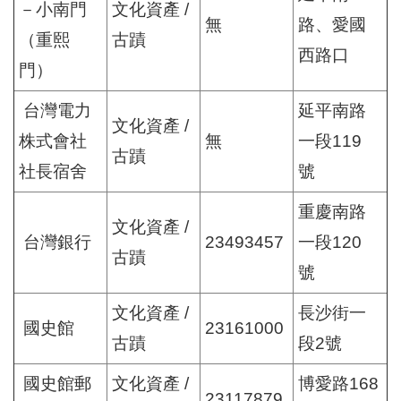
－小南門
文化資產 /
無
路、愛國
（重熙
古蹟
西路口
門）
台灣電力
延平南路
文化資產 /
株式會社
無
一段119
古蹟
社長宿舍
號
重慶南路
文化資產 /
台灣銀行
23493457
一段120
古蹟
號
文化資產 /
長沙街一
國史館
23161000
古蹟
段2號
國史館郵
文化資產 /
博愛路168
23117879