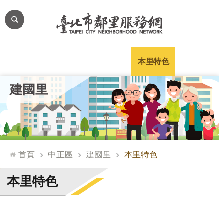
跳到主要內容區塊
進
階
搜
尋
里公布欄
里長簡介
里基本資料
本里特色
里活動花絮
網
建國里
站
導
覽
台
北
首頁
中正區
建國里
本里特色
通
臺
本里特色
北
市
政
府