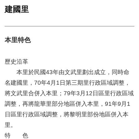
建國里
門
牌
整
合
檢
本里特色
索
系
統
歷史沿革
文
本里於民國43年由文武里劃出成立，同時命
化
名建國里，70年4月1日第三期里行政區域調整，
局
文
將文武里合併入本里；79年3月12日區里行政區域
化
資
調整，再將龍華里部分地區併入本里，91年9月1
產
日區里行政區域調整，將黎明里部份地區併入本
臺
里。
北
市
特 色