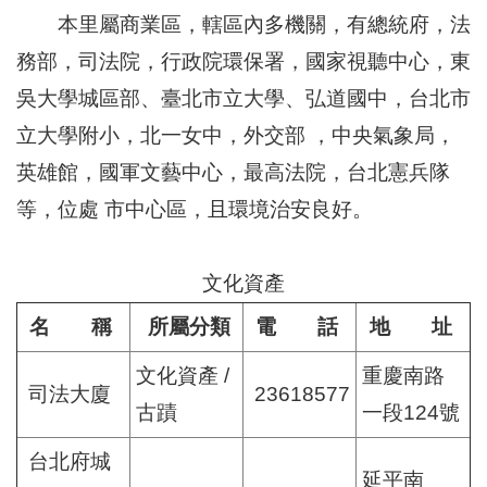
區
本里屬商業區，轄區內多機關，有總統府，法
里
界
務部，司法院，行政院環保署，國家視聽中心，東
說
吳大學城區部、臺北市立大學、弘道國中，台北市
臺
立大學附小，北一女中，外交部 ，中央氣象局，
北
市
英雄館，國軍文藝中心，最高法院，台北憲兵隊
鄰
長
等，位處 市中心區，且環境治安良好。
名
冊
文化資產
名 稱
所屬分類
電 話
地 址
文化資產 /
重慶南路
司法大廈
23618577
古蹟
一段124號
台北府城
延平南