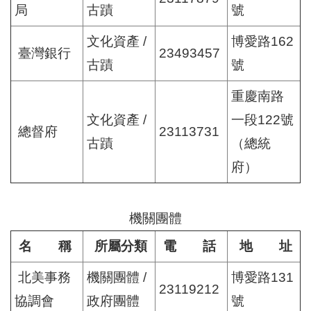
局
古蹟
號
文化資產 /
博愛路162
臺灣銀行
23493457
古蹟
號
重慶南路
文化資產 /
一段122號
總督府
23113731
古蹟
（總統
府）
機關團體
名 稱
所屬分類
電 話
地 址
北美事務
機關團體 /
博愛路131
23119212
協調會
政府團體
號