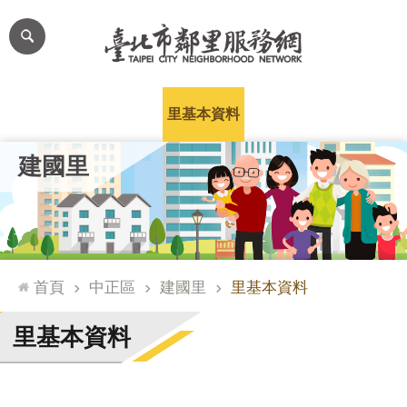
跳到主要內容區塊
進
階
搜
尋
里公布欄
里長簡介
里基本資料
本里特色
里活動花絮
網
建國里
站
導
覽
台
北
首頁
中正區
建國里
里基本資料
通
臺
里基本資料
北
市
政
府