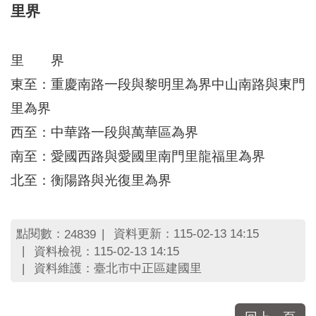
區
里界
里
界
說
里 界
臺
東至：重慶南路一段與黎明里為界中山南路與東門
北
市
里為界
鄰
西至：中華路一段與萬華區為界
長
名
南至：愛國西路與愛國里南門里龍福里為界
冊
北至：衡陽路與光復里為界
點閱數：
資料更新：115-02-13 14:15
24839
資料檢視：115-02-13 14:15
資料維護：臺北市中正區建國里