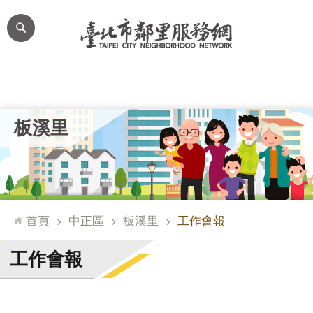
跳到主要內容區塊
進
階
搜
尋
里公布欄
里長簡介
里基本資料
本里特色
里活動花絮
網
板溪里
站
導
覽
台
北
首頁
中正區
板溪里
工作會報
通
臺
工作會報
北
市
政
府