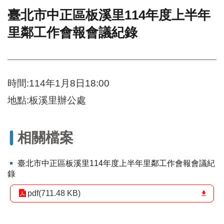
臺北市中正區板溪里114年度上半年
門
里鄰工作會報會議紀錄
牌
整
合
檢
索
時間:114年1月8日18:00
系
統
地點:板溪里辦公處
文
化
局
相關檔案
文
化
臺北市中正區板溪里114年度上半年里鄰工作會報會議紀
資
錄
產
pdf(711.48 KB)
臺
北
市