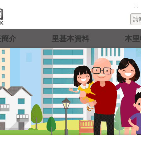
:::
長簡介
里基本資料
本里