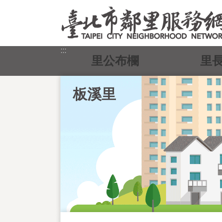
跳到主要內容區塊
:::
里公布欄
里
板溪里