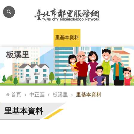
跳到主要內容區塊
進
階
搜
尋
里公布欄
里長簡介
里基本資料
本里特色
里活動花絮
網
板溪里
站
導
覽
台
北
首頁
中正區
板溪里
里基本資料
通
臺
里基本資料
北
市
政
府