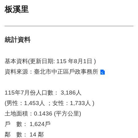
板溪里
門
牌
整
合
檢
統計資料
索
系
統
基本資料(更新日期: 115 年8月1日 )
文
資料來源：
臺北市中正區戶政事務所
化
局
文
115年7月份人口數： 3,186人
化
資
(男性：1,453人 ；女性：1,733人 )
產
土地面積：0.1436 (平方公里)
臺
戶 數： 1,624戶
北
市
鄰 數： 14 鄰