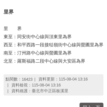
區
里
界
里界
說
臺
里 界
北
市
東至：同安街中心線與頂東里為界
鄰
西至：和平西路一段接牯嶺街中心線與螢圃里為界
長
名
南至：汀州路中心線與螢圃里為界
冊
北至：羅斯福路二段中心線與大安區為界
點閱數：
資料更新：115-08-04 13:16
16423
資料檢視：115-08-04 13:16
資料維護：臺北市中正區板溪里