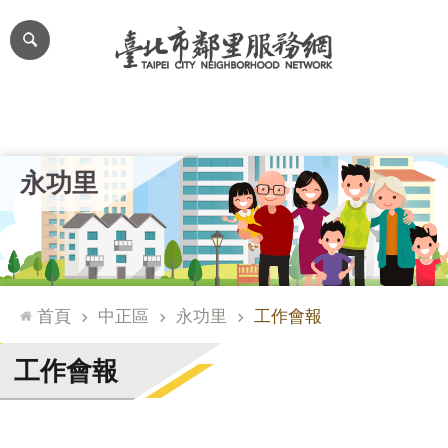
跳到主要內容區塊
進
階
搜
尋
里公布欄
里長簡介
里基本資料
本里特色
里活動花絮
網
永功里
站
導
覽
台
北
首頁
中正區
永功里
工作會報
通
臺
工作會報
北
市
政
府