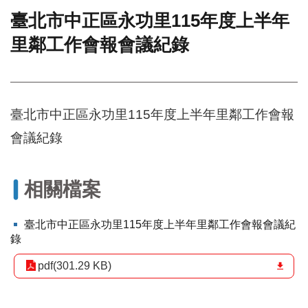
臺北市中正區永功里115年度上半年
門
里鄰工作會報會議紀錄
牌
整
合
檢
索
臺北市中正區永功里115年度上半年里鄰工作會報
系
統
會議紀錄
文
化
局
相關檔案
文
化
臺北市中正區永功里115年度上半年里鄰工作會報會議紀
資
錄
產
pdf(301.29 KB)
臺
北
市