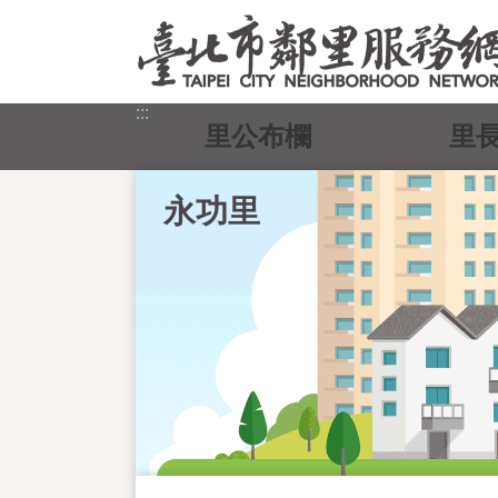
跳到主要內容區塊
:::
里公布欄
里
永功里