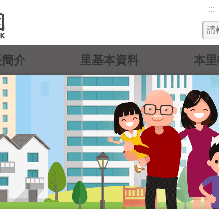
:::
長簡介
里基本資料
本里