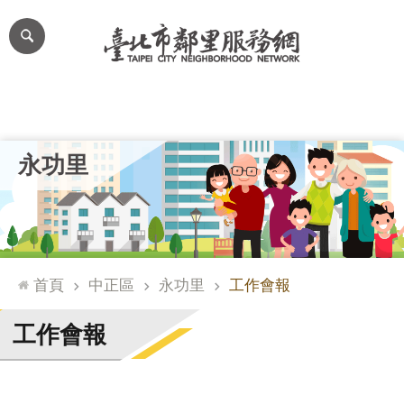
跳到主要內容區塊
進
階
搜
尋
里公布欄
里長簡介
里基本資料
本里特色
里活動花絮
網
永功里
站
導
覽
台
北
首頁
中正區
永功里
工作會報
通
臺
工作會報
北
市
政
府