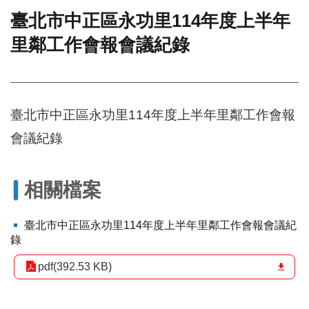
臺北市中正區永功里114年度上半年
門
里鄰工作會報會議紀錄
牌
整
合
檢
索
臺北市中正區永功里114年度上半年里鄰工作會報
系
統
會議紀錄
文
化
局
相關檔案
文
化
臺北市中正區永功里114年度上半年里鄰工作會報會議紀
資
錄
產
pdf(392.53 KB)
臺
北
市