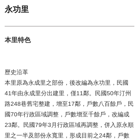
永功里
門
牌
整
合
檢
本里特色
索
系
統
文
歷史沿革
化
本里原為永成里之部份，後改編為永功里，民國
局
文
41年由永成里分出建里，僅11鄰。民國50年汀州
化
資
路248巷舊宅整建，增至17鄰，戶數八百餘戶，民
產
國70年行政區域調整，戶數增至千餘戶，改編成
臺
23鄰。民國79年3月行政區域再調整，併入原永順
北
市
里之一半及部份永寬里，形成目前之24鄰，戶數