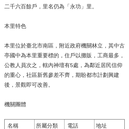
區
二千六百餘戶，里名仍為「永功」里。
里
界
說
本里特色
臺
北
市
本里位於臺北市南區，附近政府機關林立，其中古
鄰
長
亭國中為本里重要標的，住戶以攤販，工商最多，
名
公教人員次之，轄內神壇有5處，為鄰近居民信仰
冊
的重心，社區新舊參差不齊，期盼都市計劃興建
後，景觀即可改善。
機關團體
名稱
所屬分類
電話
地址