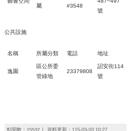
藝響空間
487~497
屬
#3548
號
公共設施
名稱
所屬分類
電話
地址
區公所委
詔安街114
逸園
23379808
管綠地
號
點閱數：
資料更新：115-03-03 10:27
15532