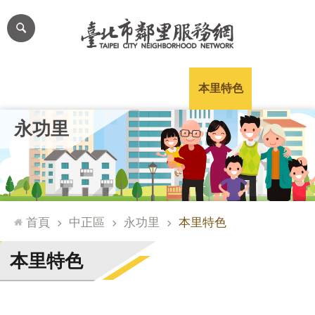
跳到主要內容區塊
進
階
搜
尋
里公布欄
里長簡介
里基本資料
本里特色
里活動花絮
網
永功里
站
導
覽
台
北
首頁
中正區
永功里
本里特色
通
臺
本里特色
北
市
政
府