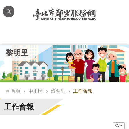
跳到主要內容區塊
進
階
搜
尋
里公布欄
里長簡介
里基本資料
本里特色
里活動花絮
網
黎明里
站
導
覽
台
北
首頁
中正區
黎明里
工作會報
通
臺
工作會報
北
市
政
府