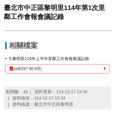
臺北市中正區黎明里114年第1次里
門
鄰工作會報會議記錄
牌
整
合
檢
索
系
相關檔案
統
文
5.黎明里114年上半年里鄰工作會報會議記錄
化
局
pdf(297.60 KB)
文
化
資
產
點閱數：
資料更新：114-12-17 13:34
45
資料檢視：114-12-17 13:34
臺
資料維護：臺北市中正區黎明里
北
市