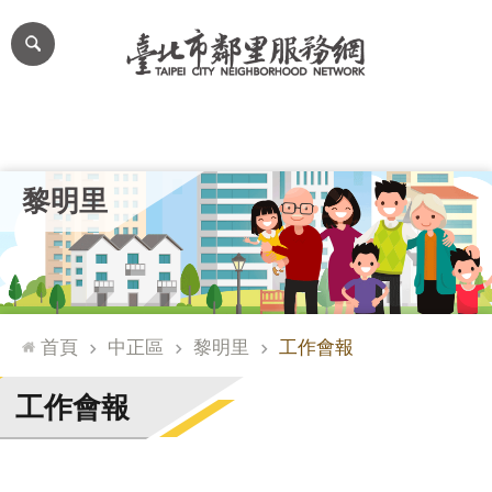
跳到主要內容區塊
進
階
搜
尋
里公布欄
里長簡介
里基本資料
本里特色
里活動花絮
網
黎明里
站
導
覽
台
北
首頁
中正區
黎明里
工作會報
通
臺
工作會報
北
市
政
府