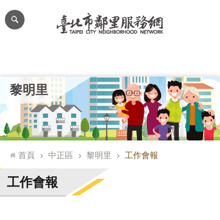
跳到主要內容區塊
進
階
搜
尋
里公布欄
里長簡介
里基本資料
本里特色
里活動花絮
網
黎明里
站
導
覽
台
北
首頁
中正區
黎明里
工作會報
通
臺
工作會報
北
市
政
府