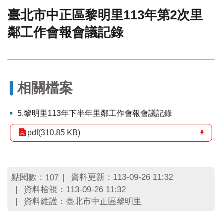
臺北市中正區黎明里113年第2次里
門
鄰工作會報會議記錄
牌
整
合
檢
索
系
相關檔案
統
文
5.黎明里113年下半年里鄰工作會報會議記錄
化
局
pdf(310.85 KB)
文
化
資
產
點閱數：
資料更新：113-09-26 11:32
107
資料檢視：113-09-26 11:32
臺
資料維護：臺北市中正區黎明里
北
市