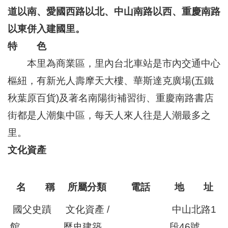
區
道以南、愛國西路以北、中山南路以西、重慶南路
里
界
以東併入建國里。
說
特 色
臺
本里為商業區，里內台北車站是市內交通中心
北
市
樞紐，有新光人壽摩天大樓、華斯達克廣場(五鐵
鄰
長
秋葉原百貨)及著名南陽街補習街、重慶南路書店
名
街都是人潮集中區，每天人來人往是人潮最多之
冊
里。
文化資產
名 稱
所屬分類
電話
地 址
國父史蹟
文化資產 /
中山北路1
館
歷史建築
段46號