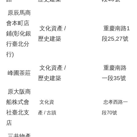
原辰馬商
會本町店
文化資產 /
重慶南路1
鋪(彰化銀
歷史建築
段25,27號
行臺北分
行)
文化資產 /
重慶南路
峰圃茶莊
歷史建築
一段35號
原大阪商
船株式會
文化資
忠孝西路一
社臺北支
產
/
古蹟
段
70
號
店
三井物產