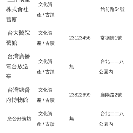
文化資
株式會社
館前路
54
號
產
/
古蹟
舊廈
台大醫院
文化資
23123456
常德街
1
號
舊館
產
/
古蹟
台灣廣播
文化資
台北二二八
電台放送
無
產
/
古蹟
公園內
亭
台灣總督
文化資
23822699
襄陽路
2
號
府博物館
產
/
古蹟
文化資
台北二二八
急公好義坊
無
產
/
古蹟
公園內