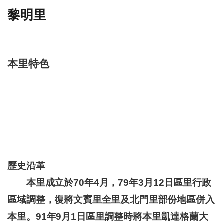
黎明里
門
牌
整
合
檢
本里特色
索
系
統
文
化
局
文
化
資
歷史沿革
產
本里成立於70年4月，79年3月12日區里行政
臺
區域調整，復將文賓里全里及北門里部份地區併入
北
市
本里。91年9月1日區里調整時將本里凱達格蘭大