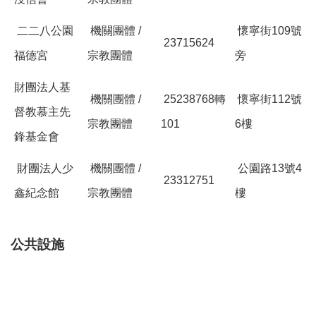
二二八公園
機關團體 /
懷寧街109號
23715624
福德宮
宗教團體
旁
財團法人基
機關團體 /
25238768轉
懷寧街112號
督教慕主先
宗教團體
101
6樓
鋒基金會
財團法人少
機關團體 /
公園路13號4
23312751
鑫紀念館
宗教團體
樓
公共設施