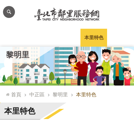
跳到主要內容區塊
進
階
搜
尋
里公布欄
里長簡介
里基本資料
本里特色
里活動花絮
網
黎明里
站
導
覽
台
北
首頁
中正區
黎明里
本里特色
通
臺
本里特色
北
市
政
府