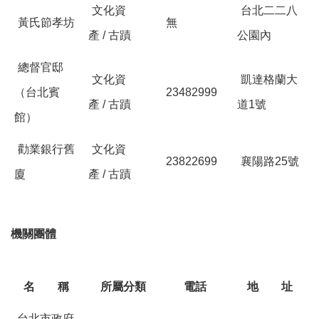
文化資
台北二二八
黃氏節孝坊
無
產
/
古蹟
公園內
總督官邸
文化資
凱達格蘭大
（台北賓
23482999
產
/
古蹟
道
1
號
館）
勸業銀行舊
文化資
23822699
襄陽路
25
號
廈
產
/
古蹟
機關團體
名 稱
所屬分類
電話
地 址
台北市政府