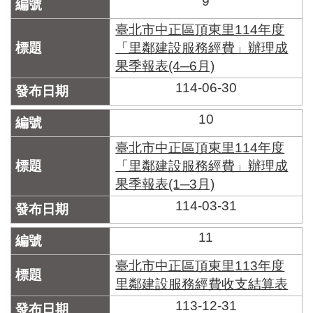
9
臺北市中正區頂東里114年度
「里鄰建設服務經費」辦理成
果季報表(4─6月)
114-06-30
10
臺北市中正區頂東里114年度
「里鄰建設服務經費」辦理成
果季報表(1─3月)
114-03-31
11
臺北市中正區頂東里113年度
里鄰建設服務經費收支結算表
113-12-31