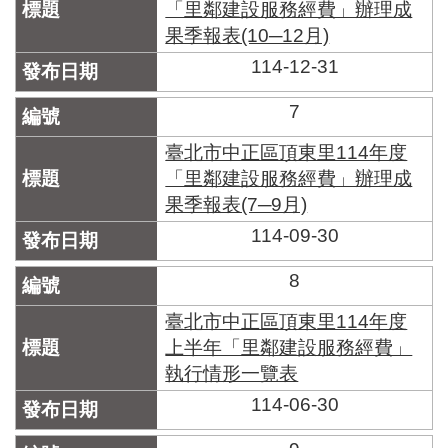
「里鄰建設服務經費」辦理成
果季報表(10─12月)
114-12-31
7
臺北市中正區頂東里114年度
「里鄰建設服務經費」辦理成
果季報表(7─9月)
114-09-30
8
臺北市中正區頂東里114年度
上半年「里鄰建設服務經費」
執行情形一覽表
114-06-30