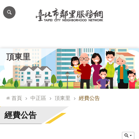
跳到主要內容區塊
進
階
搜
尋
里公布欄
里長簡介
里基本資料
本里特色
里活動花絮
網
頂東里
站
導
覽
台
北
首頁
中正區
頂東里
經費公告
通
臺
經費公告
北
市
政
府